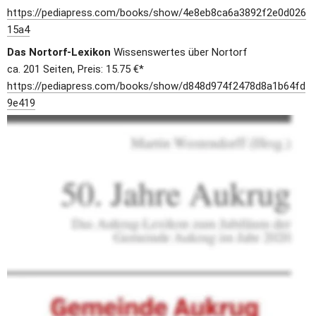
https://pediapress.com/books/show/4e8eb8ca6a3892f2e0d026
15a4
Das Nortorf-Lexikon 
Wissenswertes über Nortorf
ca. 201 Seiten, Preis: 15.75 €*
https://pediapress.com/books/show/d848d974f2478d8a1b64fd
9e419